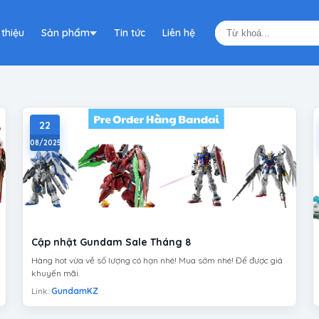
 thiệu
Sản phẩm
Tin tức
Liên hệ
22
08/2025
Cập nhật Gundam Sale Tháng 8
Hàng hot vừa về số lượng có hạn nhé! Mua sớm nhé! Để được giá
khuyến mãi.
Link:
GundamKZ