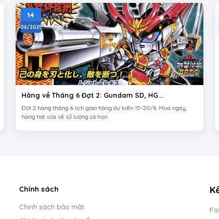
14
06/2025
Hàng về Tháng 6 Đợt 2: Gundam SD, HG...
Đợt 2 hàng tháng 6 lịch giao hàng dự kiến 15-20/6. Mua ngay,
hàng hot vừa về số lượng có hạn.
Kế
Chính sách
Chính sách bảo mật
Fa