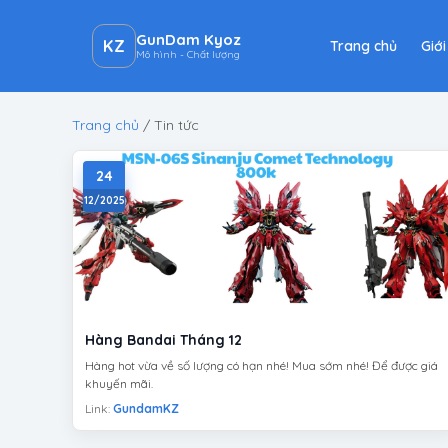
GunDam Kyoz
KZ
Trang chủ
Giới
Mô hình - Chất lượng
Trang chủ
/
Tin tức
24
12/2025
Hàng Bandai Tháng 12
Hàng hot vừa về số lượng có hạn nhé! Mua sớm nhé! Để được giá
khuyến mãi.
Link:
GundamKZ