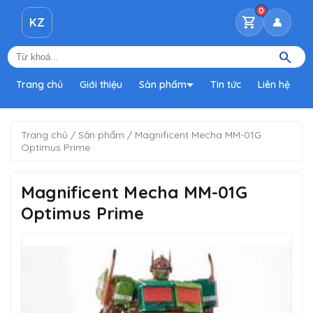
0
shopping_cart
KZ
👤
search
Trang chủ
Giới thiệu
Sản phẩm
Tin tức
Liên hệ
Trang chủ
/
Sản phẩm
/
Magnificent Mecha MM-01G
Optimus Prime
Magnificent Mecha MM-01G
Optimus Prime