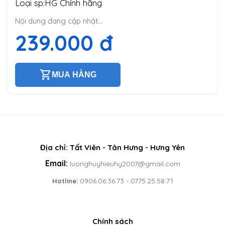
Loại sp:
HG Chính hãng
Nội dung đang cập nhật...
239.000 đ
shopping_cart
MUA HÀNG
Địa chỉ: Tất Viên - Tân Hưng - Hưng Yên
Email:
luonghuyhieuhy2007@gmail.com
0906.06.36.73
0775.25.58.71
Hotline:
-
Chính sách